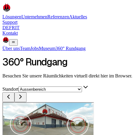
Lösungen
Unternehmen
Referenzen
Aktuelles
Support
DE
FR
IT
Kontakt
Über uns
Team
Jobs
Museum
360° Rundgang
360° Rundgang
Besuchen Sie unsere Räumlichkeiten virtuell direkt hier im Browser.
Standort