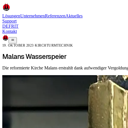
Lösungen
Unternehmen
Referenzen
Aktuelles
Support
DE
FR
IT
Kontakt
19. OKTOBER 2023
·
KIRCHTURMTECHNIK
Malans Wasserspeier
Die reformierte Kirche Malans erstrahlt dank aufwendiger Vergoldun