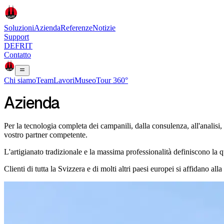
Soluzioni
Azienda
Referenze
Notizie
Support
DE
FR
IT
Contatto
Chi siamo
Team
Lavori
Museo
Tour 360°
Azienda
Per la tecnologia completa dei campanili, dalla consulenza, all'analisi, a
vostro partner competente.
L'artigianato tradizionale e la massima professionalità definiscono la
Clienti di tutta la Svizzera e di molti altri paesi europei si affidano al