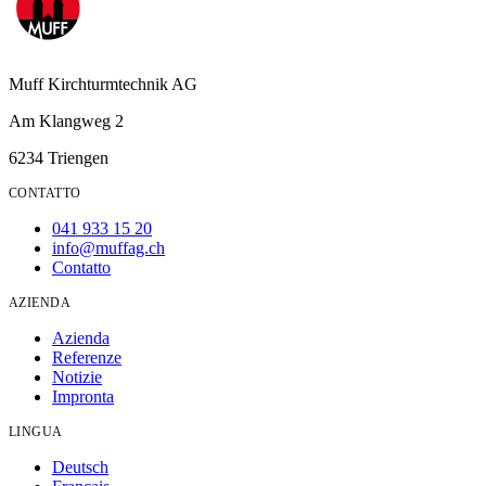
Muff Kirchturmtechnik AG
Am Klangweg 2
6234 Triengen
CONTATTO
041 933 15 20
info@muffag.ch
Contatto
AZIENDA
Azienda
Referenze
Notizie
Impronta
LINGUA
Deutsch