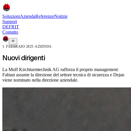
Soluzioni
Azienda
Referenze
Notizie
Support
DE
FR
IT
Contatto
1. FEBBRAIO 2025
·
AZIENDA
Nuovi dirigenti
La Muff Kirchturmtechnik AG rafforza il proprio management:
Fabian assume la direzione del settore tecnica di sicurezza e Dejan
viene nominato nella direzione aziendale.